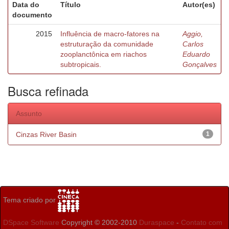
Data do
Título
Autor(es)
documento
2015
Influência de macro-fatores na
Aggio,
estruturação da comunidade
Carlos
zooplanctônica em riachos
Eduardo
subtropicais.
Gonçalves
Busca refinada
Assunto
Cinzas River Basin
1
Tema criado por
DSpace Software
Copyright © 2002-2010
Duraspace
-
Contato com