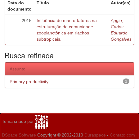
Data do
Título
Autor(es)
documento
2015
Influência de macro-fatores na
Aggio,
estruturação da comunidade
Carlos
zooplanctônica em riachos
Eduardo
subtropicais.
Gonçalves
Busca refinada
Assunto
Primary productivity
1
Tema criado por
DSpace Software
Copyright © 2002-2010
Duraspace
-
Contato com