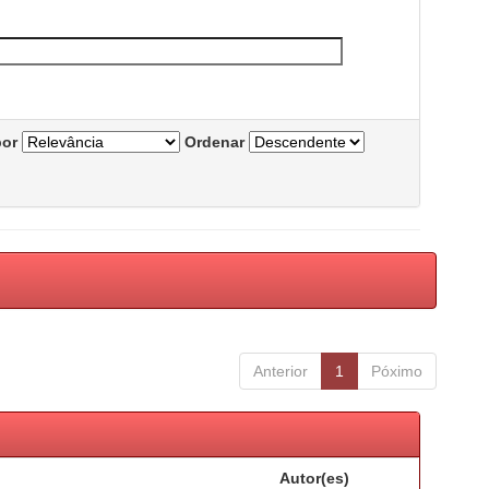
por
Ordenar
Anterior
1
Póximo
Autor(es)