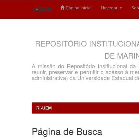
Página inicial
Navegar
Sob
Skip
navigation
REPOSITÓRIO INSTITUCION
DE MARIN
A missão do Repositório Institucional d
reunir, preservar e permitir o acesso à memó
administrativa) da Universidade Estadual d
RI-UEM
Página de Busca