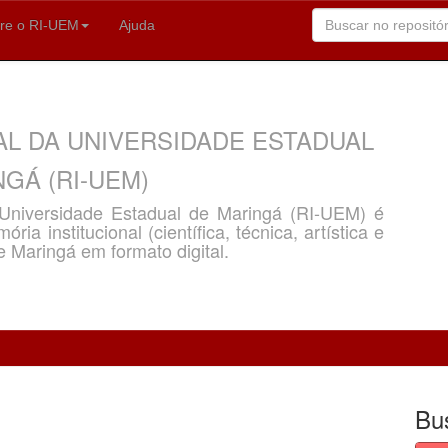
re o RI-UEM
Ajuda
AL DA UNIVERSIDADE ESTADUAL
GÁ (RI-UEM)
a Universidade Estadual de Maringá (RI-UEM) é
ria institucional (científica, técnica, artística e
e Maringá em formato digital.
Bu