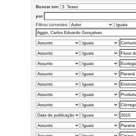
Buscar em:
por
Filtros correntes: