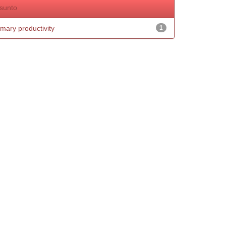
sunto
imary productivity
1