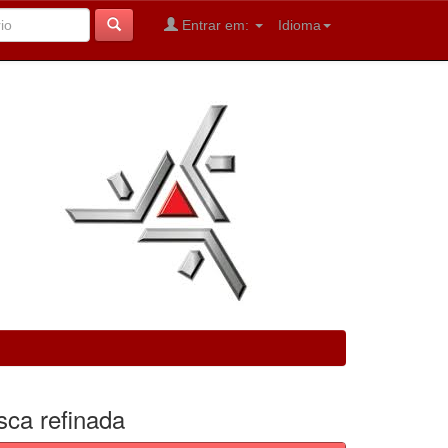
Entrar em:
Idioma
sca refinada