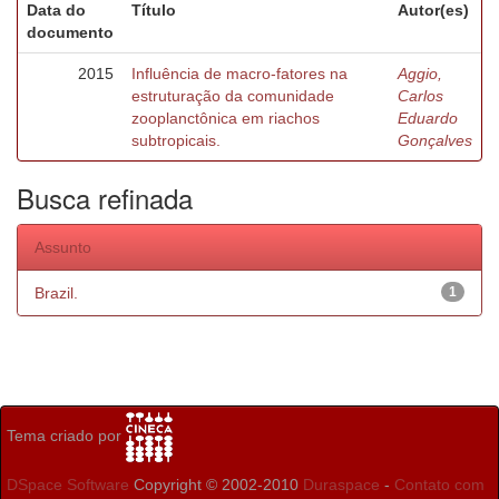
Data do
Título
Autor(es)
documento
2015
Influência de macro-fatores na
Aggio,
estruturação da comunidade
Carlos
zooplanctônica em riachos
Eduardo
subtropicais.
Gonçalves
Busca refinada
Assunto
Brazil.
1
Tema criado por
DSpace Software
Copyright © 2002-2010
Duraspace
-
Contato com