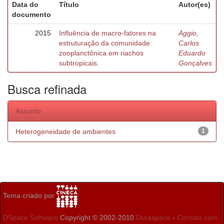
Data do
Título
Autor(es)
documento
2015
Influência de macro-fatores na
Aggio,
estruturação da comunidade
Carlos
zooplanctônica em riachos
Eduardo
subtropicais.
Gonçalves
Busca refinada
Assunto
Heterogeneidade de ambientes
1
Tema criado por
DSpace Software
Copyright © 2002-2010
Duraspace
-
Contato com