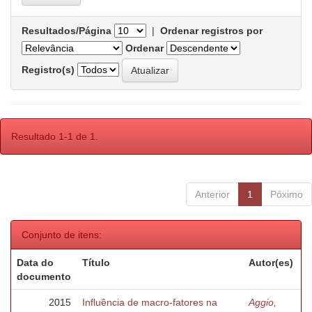
Resultados/Página
|
Ordenar registros por
Ordenar
Registro(s)
Resultado 1-1 de 1.
Anterior
1
Póximo
Conjunto de itens:
Data do
Título
Autor(es)
documento
2015
Influência de macro-fatores na
Aggio,