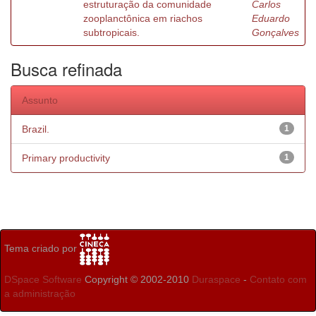
estruturação da comunidade
Carlos
zooplanctônica em riachos
Eduardo
subtropicais.
Gonçalves
Busca refinada
Assunto
Brazil.
1
Primary productivity
1
Tema criado por
DSpace Software
Copyright © 2002-2010
Duraspace
-
Contato com
a administração