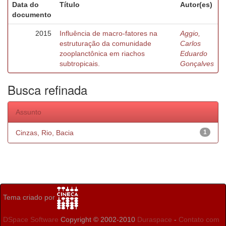
Data do
Título
Autor(es)
documento
2015
Influência de macro-fatores na
Aggio,
estruturação da comunidade
Carlos
zooplanctônica em riachos
Eduardo
subtropicais.
Gonçalves
Busca refinada
Assunto
Cinzas, Rio, Bacia
1
Tema criado por
DSpace Software
Copyright © 2002-2010
Duraspace
-
Contato com