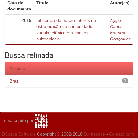
Data do
Título
Autor(es)
documento
2015
Influência de macro-fatores na
Aggio,
estruturação da comunidade
Carlos
zooplanctônica em riachos
Eduardo
subtropicais.
Gonçalves
Busca refinada
Assunto
Brazil.
1
Tema criado por
DSpace Software
Copyright © 2002-2010
Duraspace
-
Contato com