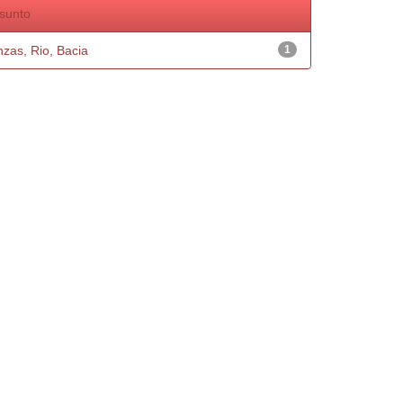
sunto
nzas, Rio, Bacia
1