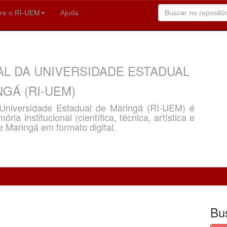
re o RI-UEM
Ajuda
AL DA UNIVERSIDADE ESTADUAL
GÁ (RI-UEM)
a Universidade Estadual de Maringá (RI-UEM) é
ria institucional (científica, técnica, artística e
e Maringá em formato digital.
Bu