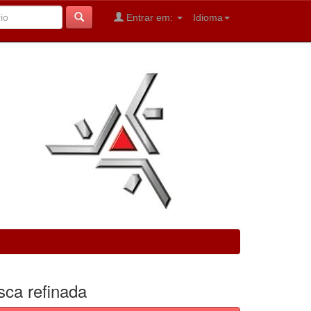
Entrar em:
Idioma
sca refinada