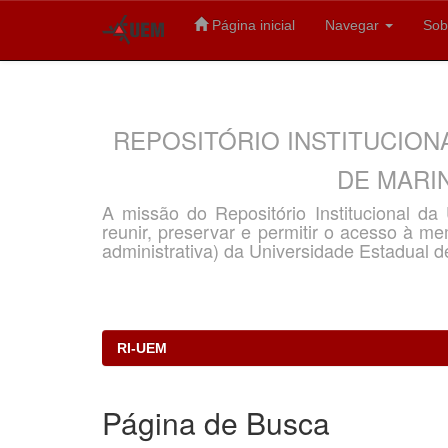
Página inicial
Navegar
Sob
Skip
navigation
REPOSITÓRIO INSTITUCION
DE MARIN
A missão do Repositório Institucional d
reunir, preservar e permitir o acesso à memó
administrativa) da Universidade Estadual d
RI-UEM
Página de Busca