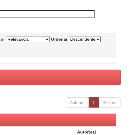
por
Ordenar
Anterior
1
Póximo
Autor(es)