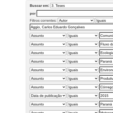
Buscar em:
por
Filtros correntes: