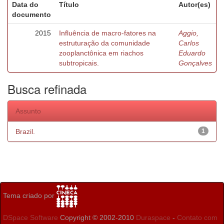
Data do
Título
Autor(es)
documento
2015
Influência de macro-fatores na
Aggio,
estruturação da comunidade
Carlos
zooplanctônica em riachos
Eduardo
subtropicais.
Gonçalves
Busca refinada
Assunto
Brazil.
1
Tema criado por
DSpace Software
Copyright © 2002-2010
Duraspace
-
Contato com