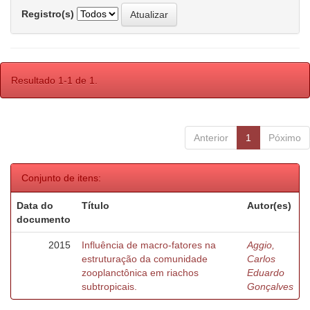
Registro(s)
Resultado 1-1 de 1.
Anterior
1
Póximo
Conjunto de itens:
Data do
Título
Autor(es)
documento
2015
Influência de macro-fatores na
Aggio,
estruturação da comunidade
Carlos
zooplanctônica em riachos
Eduardo
subtropicais.
Gonçalves