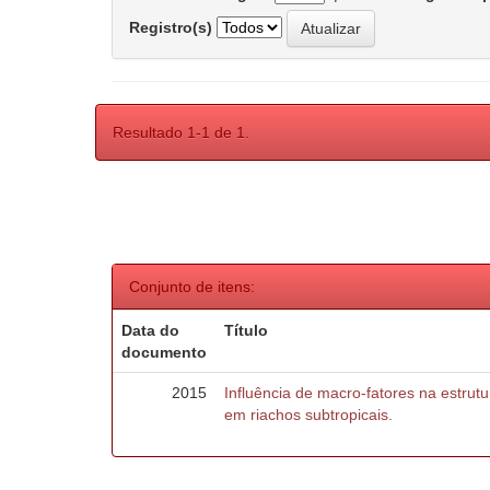
Registro(s)
Resultado 1-1 de 1.
Conjunto de itens:
Data do
Título
documento
2015
Influência de macro-fatores na estru
em riachos subtropicais.