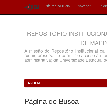
Página inicial
Navegar
Sob
Skip
navigation
REPOSITÓRIO INSTITUCION
DE MARIN
A missão do Repositório Institucional d
reunir, preservar e permitir o acesso à memó
administrativa) da Universidade Estadual d
RI-UEM
Página de Busca