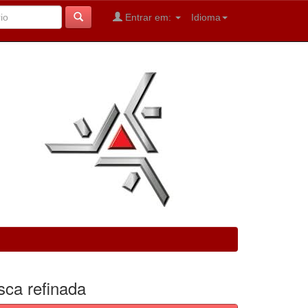
Entrar em:
Idioma
sca refinada