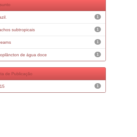
sunto
zil.
1
achos subtropicais
1
reams
1
oplâncton de água doce
1
ta de Publicação
15
1