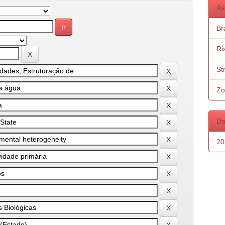
As
Bra
Ri
St
Zo
Da
20