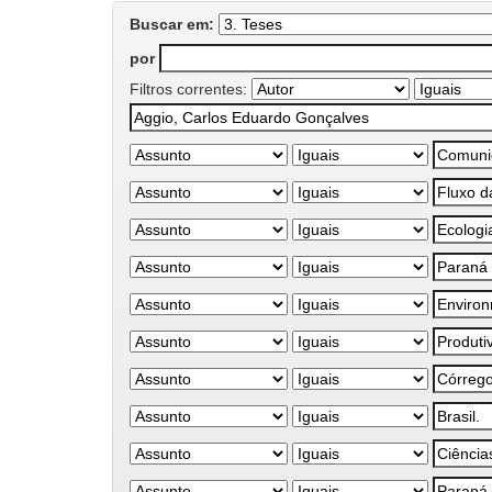
Buscar em:
por
Filtros correntes: