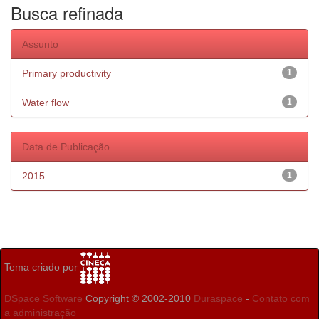
Busca refinada
Assunto
Primary productivity
1
Water flow
1
Data de Publicação
2015
1
Tema criado por
DSpace Software
Copyright © 2002-2010
Duraspace
-
Contato com
a administração