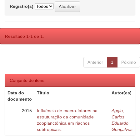
Registro(s)
Resultado 1-1 de 1.
Anterior
1
Póximo
Conjunto de itens:
Data do
Título
Autor(es)
documento
2015
Influência de macro-fatores na
Aggio,
estruturação da comunidade
Carlos
zooplanctônica em riachos
Eduardo
subtropicais.
Gonçalves