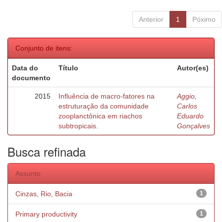
Anterior
1
Póximo
Conjunto de itens:
Data do
Título
Autor(es)
documento
2015
Influência de macro-fatores na
Aggio,
estruturação da comunidade
Carlos
zooplanctônica em riachos
Eduardo
subtropicais.
Gonçalves
Busca refinada
Assunto
Cinzas, Rio, Bacia
1
Primary productivity
1