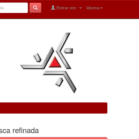
Entrar em:
Idioma
sca refinada