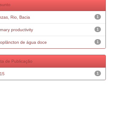
sunto
nzas, Rio, Bacia
1
imary productivity
1
oplâncton de água doce
1
ta de Publicação
15
1