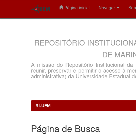
Página inicial
Navegar
Sob
Skip
navigation
REPOSITÓRIO INSTITUCION
DE MARIN
A missão do Repositório Institucional d
reunir, preservar e permitir o acesso à memó
administrativa) da Universidade Estadual d
RI-UEM
Página de Busca