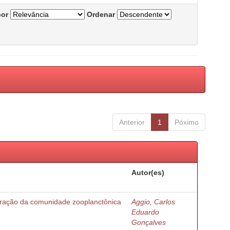
por
Ordenar
Anterior
1
Póximo
Autor(es)
turação da comunidade zooplanctônica
Aggio, Carlos
Eduardo
Gonçalves