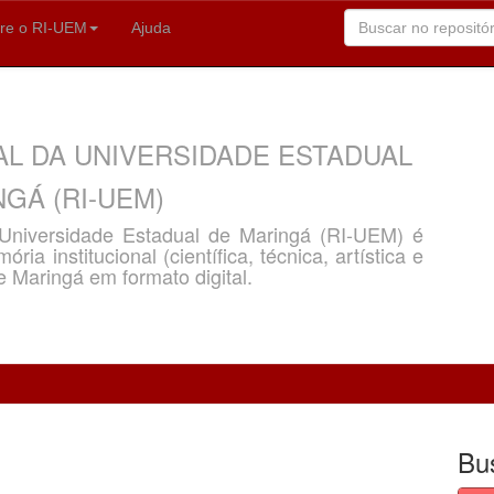
re o RI-UEM
Ajuda
AL DA UNIVERSIDADE ESTADUAL
GÁ (RI-UEM)
a Universidade Estadual de Maringá (RI-UEM) é
ria institucional (científica, técnica, artística e
e Maringá em formato digital.
Bu