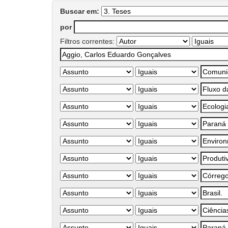
Buscar em:
por
Filtros correntes: