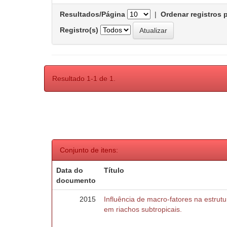
Resultados/Página
|
Ordenar registros 
Registro(s)
Resultado 1-1 de 1.
Conjunto de itens:
Data do
Título
documento
2015
Influência de macro-fatores na estru
em riachos subtropicais.