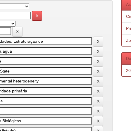
As
Ci
Pr
Zo
Da
20