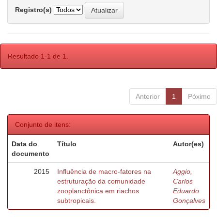
Registro(s)
Resultado 1-1 de 1.
Anterior
1
Póximo
Conjunto de itens:
Data do
Título
Autor(es)
documento
2015
Influência de macro-fatores na
Aggio,
estruturação da comunidade
Carlos
zooplanctônica em riachos
Eduardo
subtropicais.
Gonçalves