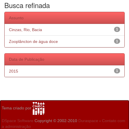
Busca refinada
Assunto
Cinzas, Rio, Bacia
1
Zooplâncton de água doce
1
Data de Publicação
2015
1
Tema criado por
DSpace Software
Copyright © 2002-2010
Duraspace
-
Contato com
a administração