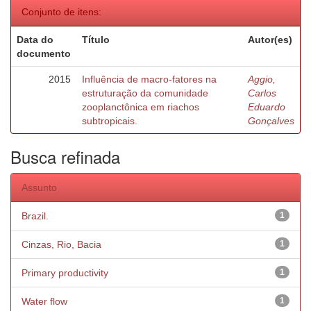
Conjunto de itens:
Data do
Título
Autor(es)
documento
2015
Influência de macro-fatores na
Aggio,
estruturação da comunidade
Carlos
zooplanctônica em riachos
Eduardo
subtropicais.
Gonçalves
Busca refinada
Assunto
Brazil.
1
Cinzas, Rio, Bacia
1
Primary productivity
1
Water flow
1