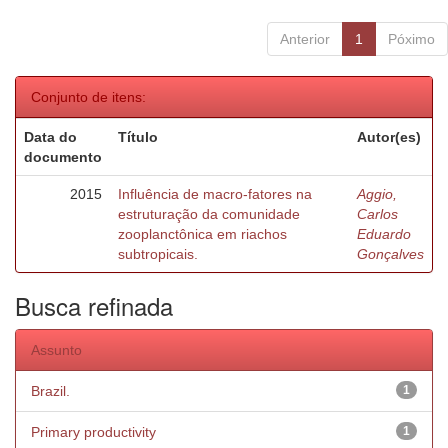
Anterior
1
Póximo
Conjunto de itens:
Data do
Título
Autor(es)
documento
2015
Influência de macro-fatores na
Aggio,
estruturação da comunidade
Carlos
zooplanctônica em riachos
Eduardo
subtropicais.
Gonçalves
Busca refinada
Assunto
Brazil.
1
Primary productivity
1