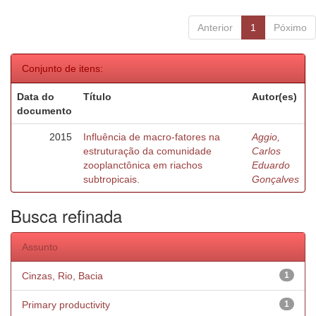
Anterior
1
Póximo
Conjunto de itens:
Data do
Título
Autor(es)
documento
2015
Influência de macro-fatores na
Aggio,
estruturação da comunidade
Carlos
zooplanctônica em riachos
Eduardo
subtropicais.
Gonçalves
Busca refinada
Assunto
Cinzas, Rio, Bacia
1
Primary productivity
1