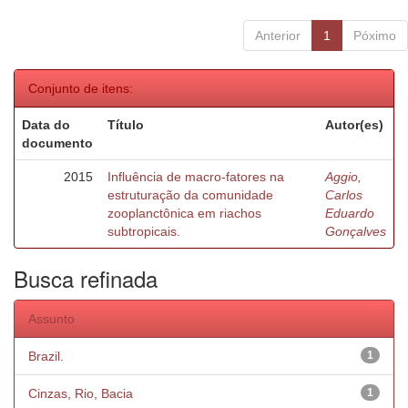
Anterior
1
Póximo
Conjunto de itens:
Data do
Título
Autor(es)
documento
2015
Influência de macro-fatores na
Aggio,
estruturação da comunidade
Carlos
zooplanctônica em riachos
Eduardo
subtropicais.
Gonçalves
Busca refinada
Assunto
Brazil.
1
Cinzas, Rio, Bacia
1