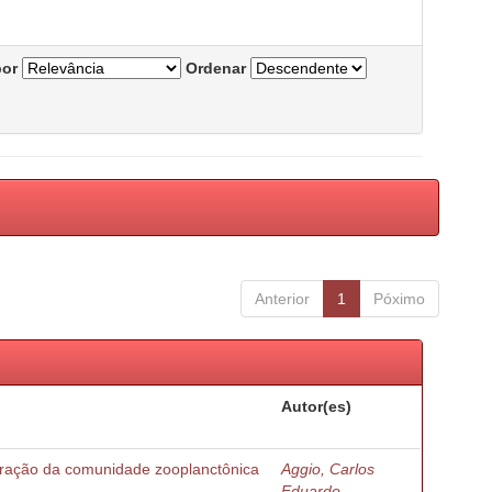
por
Ordenar
Anterior
1
Póximo
Autor(es)
turação da comunidade zooplanctônica
Aggio, Carlos
Eduardo