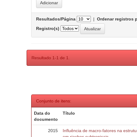
Resultados/Página
|
Ordenar registros 
Registro(s)
Resultado 1-1 de 1.
Conjunto de itens:
Data do
Título
documento
2015
Influência de macro-fatores na estru
em riachos subtropicais.