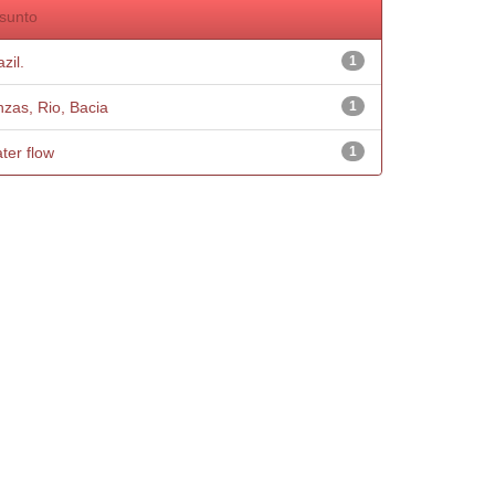
sunto
zil.
1
nzas, Rio, Bacia
1
ter flow
1