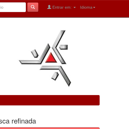
Entrar em:
Idioma
sca refinada