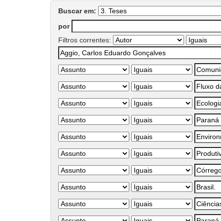
Buscar em:
por
Filtros correntes: