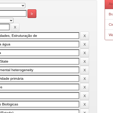
As
Bra
Ci
Wa