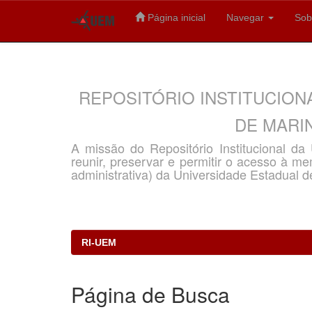
Página inicial
Navegar
Sob
Skip
navigation
REPOSITÓRIO INSTITUCION
DE MARIN
A missão do Repositório Institucional d
reunir, preservar e permitir o acesso à memó
administrativa) da Universidade Estadual d
RI-UEM
Página de Busca