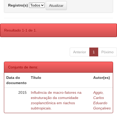
Registro(s)
Resultado 1-1 de 1.
Anterior
1
Póximo
Conjunto de itens:
Data do
Título
Autor(es)
documento
2015
Influência de macro-fatores na
Aggio,
estruturação da comunidade
Carlos
zooplanctônica em riachos
Eduardo
subtropicais.
Gonçalves