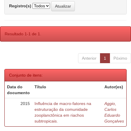
Registro(s)
Resultado 1-1 de 1.
Anterior
1
Póximo
Conjunto de itens:
Data do
Título
Autor(es)
documento
2015
Influência de macro-fatores na
Aggio,
estruturação da comunidade
Carlos
zooplanctônica em riachos
Eduardo
subtropicais.
Gonçalves