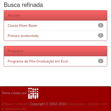
Busca refinada
Assunto
Cinzas River Basin
1
Primary productivity
1
Programa
Programa de Pós-Graduação em Ecol...
1
Tema criado por
DSpace Software
Copyright © 2002-2010
Duraspace
-
Contato com
a administração