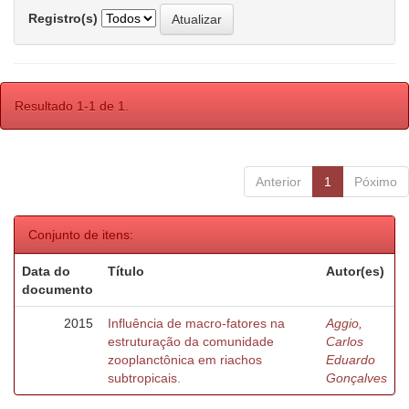
Registro(s)
Resultado 1-1 de 1.
Anterior
1
Póximo
Conjunto de itens:
Data do
Título
Autor(es)
documento
2015
Influência de macro-fatores na
Aggio,
estruturação da comunidade
Carlos
zooplanctônica em riachos
Eduardo
subtropicais.
Gonçalves