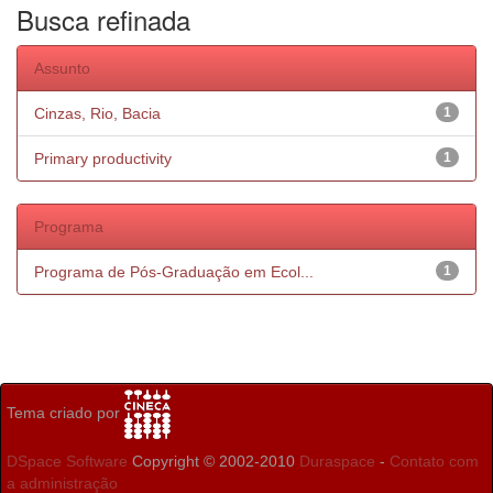
Busca refinada
Assunto
Cinzas, Rio, Bacia
1
Primary productivity
1
Programa
Programa de Pós-Graduação em Ecol...
1
Tema criado por
DSpace Software
Copyright © 2002-2010
Duraspace
-
Contato com
a administração