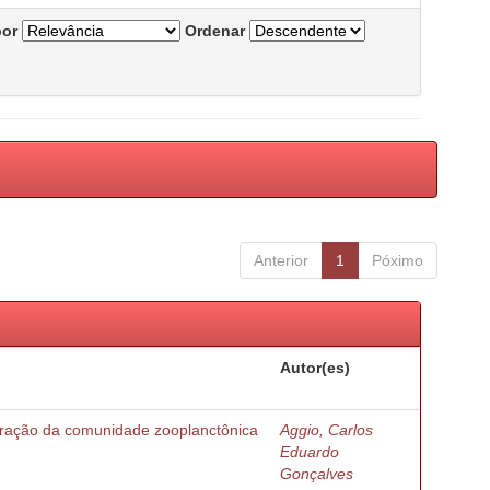
por
Ordenar
Anterior
1
Póximo
Autor(es)
turação da comunidade zooplanctônica
Aggio, Carlos
Eduardo
Gonçalves