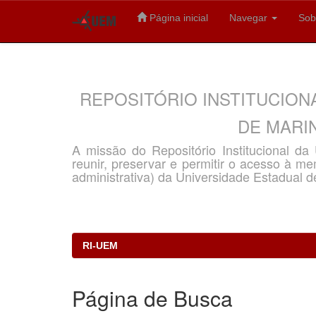
Página inicial
Navegar
Sob
Skip
navigation
REPOSITÓRIO INSTITUCION
DE MARIN
A missão do Repositório Institucional d
reunir, preservar e permitir o acesso à memó
administrativa) da Universidade Estadual d
RI-UEM
Página de Busca