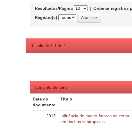
Resultados/Página
|
Ordenar registros 
Registro(s)
Resultado 1-1 de 1.
Conjunto de itens:
Data do
Título
documento
2015
Influência de macro-fatores na estru
em riachos subtropicais.