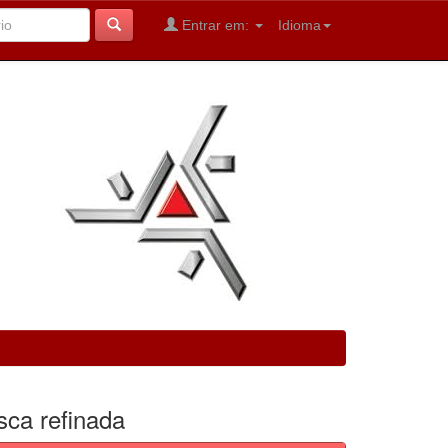
Entrar em:
Idioma
sca refinada