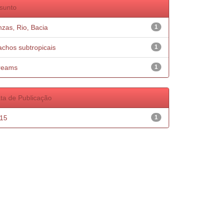
sunto
nzas, Rio, Bacia
1
achos subtropicais
1
reams
1
ta de Publicação
15
1