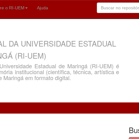
re o RI-UEM
Ajuda
AL DA UNIVERSIDADE ESTADUAL
GÁ (RI-UEM)
a Universidade Estadual de Maringá (RI-UEM) é
ria institucional (científica, técnica, artística e
e Maringá em formato digital.
Bu