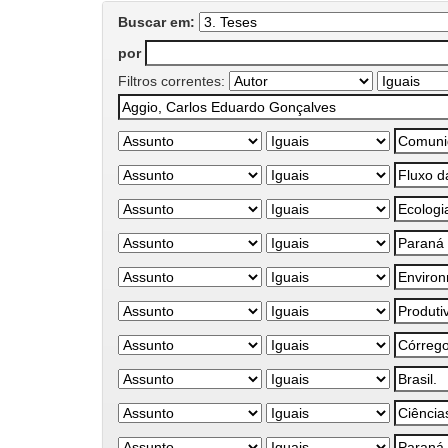
Buscar em:
por
Filtros correntes: