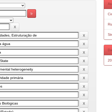
As
Ci
Ri
St
Da
20