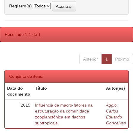
Registro(s)
Resultado 1-1 de 1.
Anterior
1
Póximo
Conjunto de itens:
Data do
Título
Autor(es)
documento
2015
Influência de macro-fatores na
Aggio,
estruturação da comunidade
Carlos
zooplanctônica em riachos
Eduardo
subtropicais.
Gonçalves