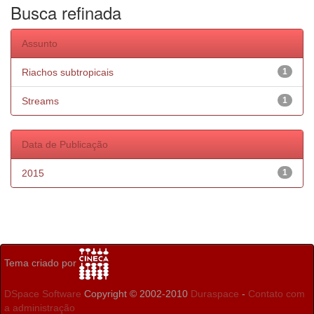
Busca refinada
Assunto
Riachos subtropicais
1
Streams
1
Data de Publicação
2015
1
Tema criado por
DSpace Software
Copyright © 2002-2010
Duraspace
-
Contato com
a administração