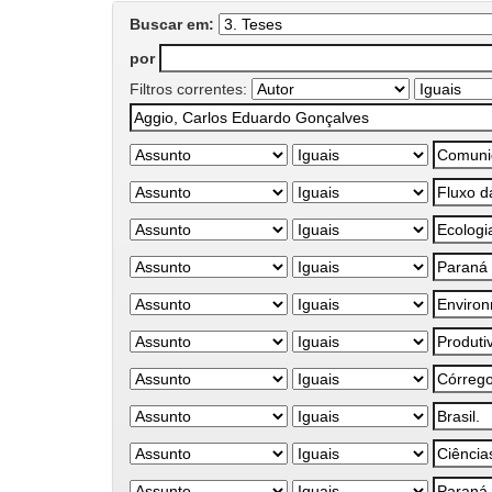
Buscar em:
por
Filtros correntes: