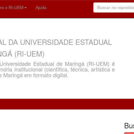
re o RI-UEM
Ajuda
AL DA UNIVERSIDADE ESTADUAL
GÁ (RI-UEM)
a Universidade Estadual de Maringá (RI-UEM) é
ria institucional (científica, técnica, artística e
e Maringá em formato digital.
Bu