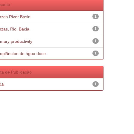
sunto
nzas River Basin
1
nzas, Rio, Bacia
1
imary productivity
1
oplâncton de água doce
1
ta de Publicação
15
1