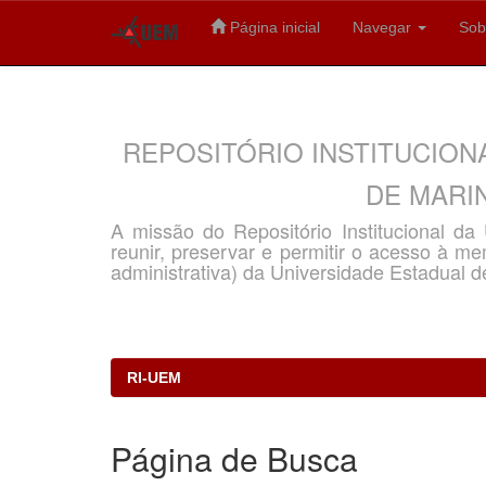
Página inicial
Navegar
Sob
Skip
navigation
REPOSITÓRIO INSTITUCION
DE MARIN
A missão do Repositório Institucional d
reunir, preservar e permitir o acesso à memó
administrativa) da Universidade Estadual d
RI-UEM
Página de Busca