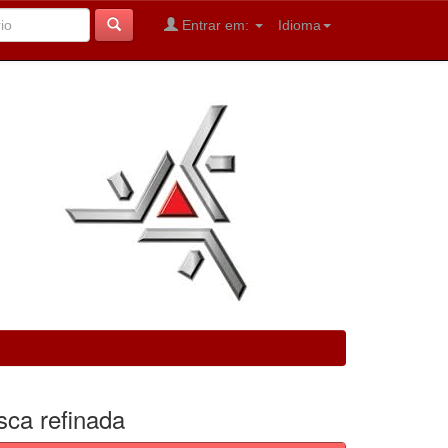
Entrar em:
Idioma
sca refinada