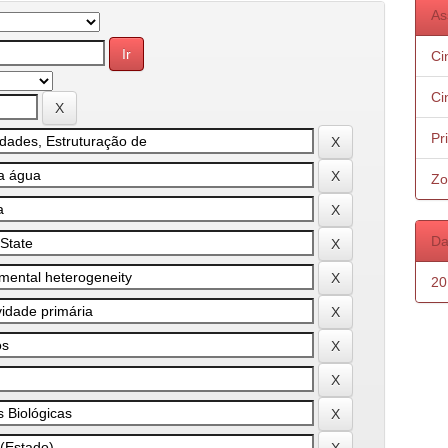
As
Ci
Ci
Pr
Zo
Da
20