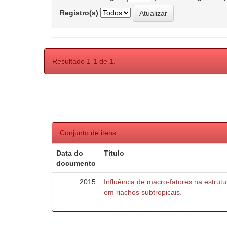
Registro(s)
Resultado 1-1 de 1.
Conjunto de itens:
Data do
Título
documento
2015
Influência de macro-fatores na estru
em riachos subtropicais.