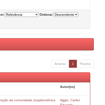
por
Ordenar
Anterior
1
Póximo
Autor(es)
turação da comunidade zooplanctônica
Aggio, Carlos
Eduardo