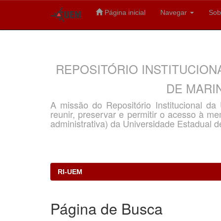
Página inicial
Navegar
Sob
Skip
navigation
REPOSITÓRIO INSTITUCION
DE MARIN
A missão do Repositório Institucional d
reunir, preservar e permitir o acesso à memó
administrativa) da Universidade Estadual d
RI-UEM
Página de Busca