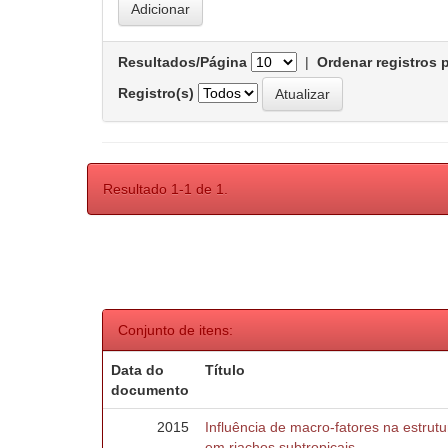
Resultados/Página
|
Ordenar registros 
Registro(s)
Resultado 1-1 de 1.
Conjunto de itens:
Data do
Título
documento
2015
Influência de macro-fatores na estru
em riachos subtropicais.