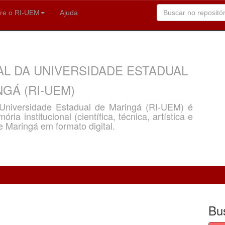
re o RI-UEM
Ajuda
AL DA UNIVERSIDADE ESTADUAL
GÁ (RI-UEM)
a Universidade Estadual de Maringá (RI-UEM) é
ria institucional (científica, técnica, artística e
e Maringá em formato digital.
Bu