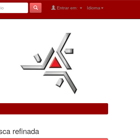
Entrar em:
Idioma
sca refinada