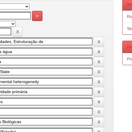
As
Ri
St
Pr
Pr