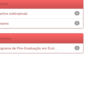
sunto
achos subtropicais
1
reams
1
ograma
ograma de Pós-Graduação em Ecol...
1