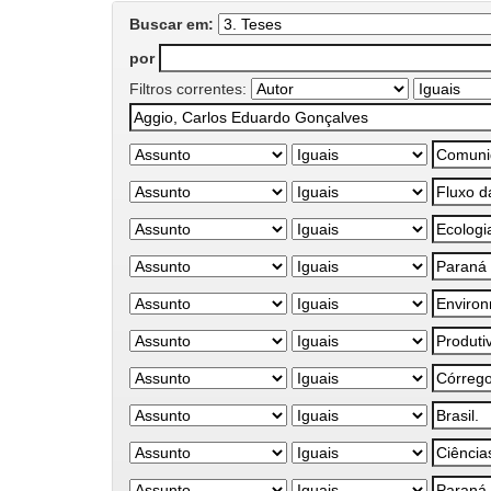
Buscar em:
por
Filtros correntes: