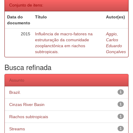
Conjunto de itens:
Data do
Título
Autor(es)
documento
2015
Influência de macro-fatores na
Aggio,
estruturação da comunidade
Carlos
zooplanctônica em riachos
Eduardo
subtropicais.
Gonçalves
Busca refinada
Assunto
Brazil.
1
Cinzas River Basin
1
Riachos subtropicais
1
Streams
1