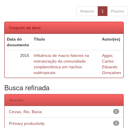
Anterior
1
Póximo
Conjunto de itens:
Data do
Título
Autor(es)
documento
2015
Influência de macro-fatores na
Aggio,
estruturação da comunidade
Carlos
zooplanctônica em riachos
Eduardo
subtropicais.
Gonçalves
Busca refinada
Assunto
Cinzas, Rio, Bacia
1
Primary productivity
1