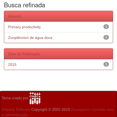
Busca refinada
Assunto
Primary productivity
1
Zooplâncton de água doce
1
Data de Publicação
2015
1
Tema criado por
DSpace Software
Copyright © 2002-2010
Duraspace
-
Contato com
a administração