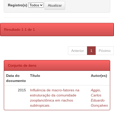
Registro(s)
Resultado 1-1 de 1.
Anterior
1
Póximo
Conjunto de itens:
Data do
Título
Autor(es)
documento
2015
Influência de macro-fatores na
Aggio,
estruturação da comunidade
Carlos
zooplanctônica em riachos
Eduardo
subtropicais.
Gonçalves