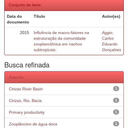
Conjunto de itens:
Data do
Título
Autor(es)
documento
2015
Influência de macro-fatores na
Aggio,
estruturação da comunidade
Carlos
zooplanctônica em riachos
Eduardo
subtropicais.
Gonçalves
Busca refinada
Assunto
Cinzas River Basin
1
Cinzas, Rio, Bacia
1
Primary productivity
1
Zooplâncton de água doce
1