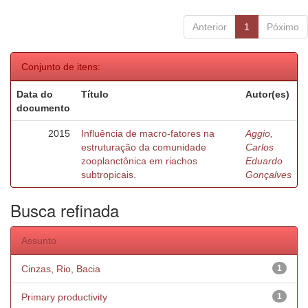
Anterior
1
Póximo
Conjunto de itens:
Data do
Título
Autor(es)
documento
2015
Influência de macro-fatores na
Aggio,
estruturação da comunidade
Carlos
zooplanctônica em riachos
Eduardo
subtropicais.
Gonçalves
Busca refinada
Assunto
Cinzas, Rio, Bacia
1
Primary productivity
1