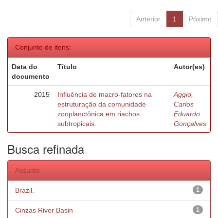
Anterior
1
Póximo
Conjunto de itens:
Data do
Título
Autor(es)
documento
2015
Influência de macro-fatores na
Aggio,
estruturação da comunidade
Carlos
zooplanctônica em riachos
Eduardo
subtropicais.
Gonçalves
Busca refinada
Assunto
Brazil.
1
Cinzas River Basin
1