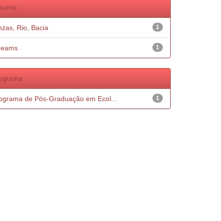
sunto
nzas, Rio, Bacia
1
reams
1
ograma
ograma de Pós-Graduação em Ecol...
1