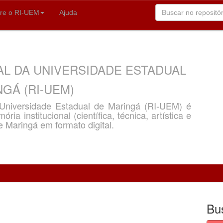
re o RI-UEM
Ajuda
AL DA UNIVERSIDADE ESTADUAL
GÁ (RI-UEM)
a Universidade Estadual de Maringá (RI-UEM) é
ria institucional (científica, técnica, artística e
e Maringá em formato digital.
Bu