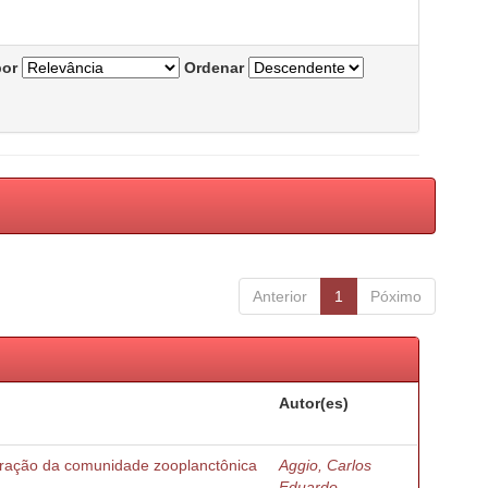
por
Ordenar
Anterior
1
Póximo
Autor(es)
turação da comunidade zooplanctônica
Aggio, Carlos
Eduardo