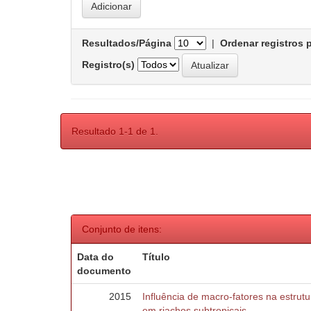
Resultados/Página
|
Ordenar registros 
Registro(s)
Resultado 1-1 de 1.
Conjunto de itens:
Data do
Título
documento
2015
Influência de macro-fatores na estru
em riachos subtropicais.