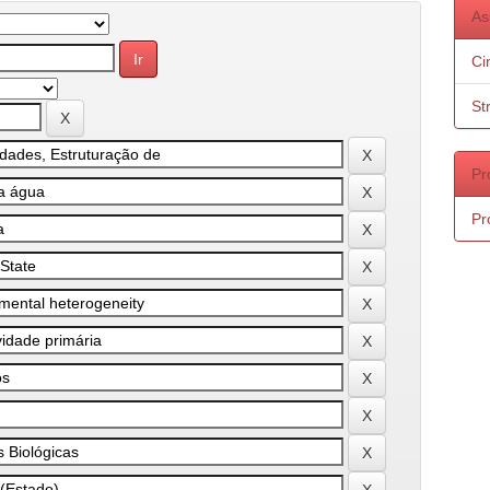
As
Ci
St
Pr
Pr