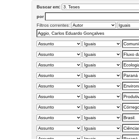
Buscar em:
por
Filtros correntes: