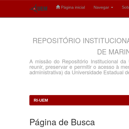
Página inicial
Navegar
Sob
Skip
navigation
REPOSITÓRIO INSTITUCION
DE MARIN
A missão do Repositório Institucional d
reunir, preservar e permitir o acesso à memó
administrativa) da Universidade Estadual d
RI-UEM
Página de Busca