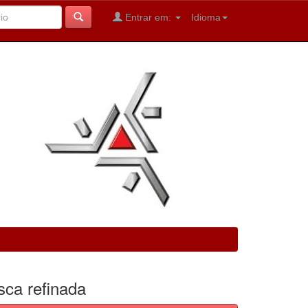
Entrar em:
Idioma
sca refinada