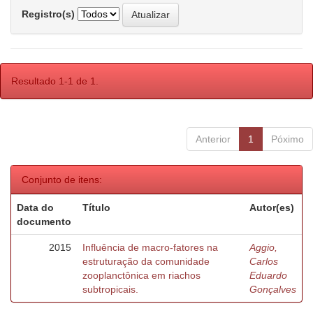
Registro(s)
Resultado 1-1 de 1.
Anterior
1
Póximo
Conjunto de itens:
Data do
Título
Autor(es)
documento
2015
Influência de macro-fatores na
Aggio,
estruturação da comunidade
Carlos
zooplanctônica em riachos
Eduardo
subtropicais.
Gonçalves