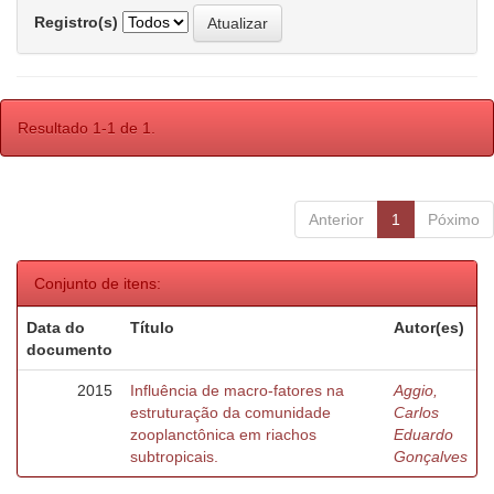
Registro(s)
Resultado 1-1 de 1.
Anterior
1
Póximo
Conjunto de itens:
Data do
Título
Autor(es)
documento
2015
Influência de macro-fatores na
Aggio,
estruturação da comunidade
Carlos
zooplanctônica em riachos
Eduardo
subtropicais.
Gonçalves