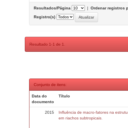
Resultados/Página
|
Ordenar registros 
Registro(s)
Resultado 1-1 de 1.
Conjunto de itens:
Data do
Título
documento
2015
Influência de macro-fatores na estru
em riachos subtropicais.