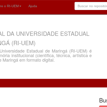
re o RI-UEM
Ajuda
AL DA UNIVERSIDADE ESTADUAL
GÁ (RI-UEM)
a Universidade Estadual de Maringá (RI-UEM) é
ria institucional (científica, técnica, artística e
e Maringá em formato digital.
Bu