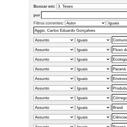
Buscar em:
por
Filtros correntes: