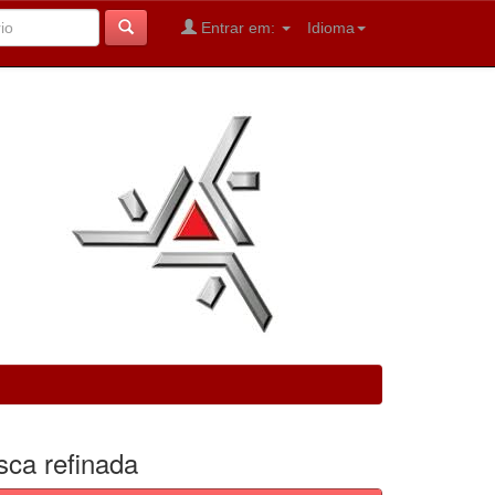
Entrar em:
Idioma
sca refinada