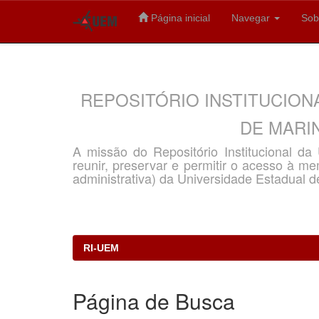
Página inicial
Navegar
Sob
Skip
navigation
REPOSITÓRIO INSTITUCION
DE MARIN
A missão do Repositório Institucional d
reunir, preservar e permitir o acesso à memó
administrativa) da Universidade Estadual d
RI-UEM
Página de Busca