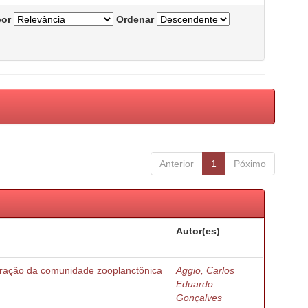
por
Ordenar
Anterior
1
Póximo
Autor(es)
turação da comunidade zooplanctônica
Aggio, Carlos
Eduardo
Gonçalves