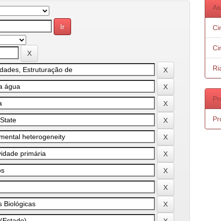
As
Ci
Ci
Ri
Pr
Pr