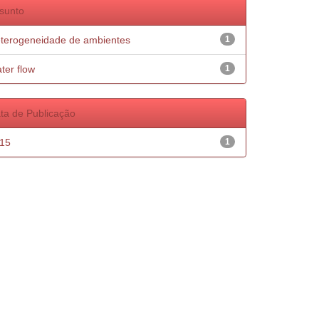
sunto
terogeneidade de ambientes
1
ter flow
1
ta de Publicação
15
1