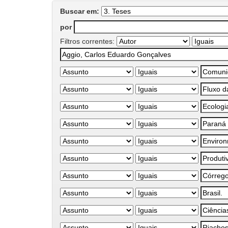
Buscar em:
por
Filtros correntes: