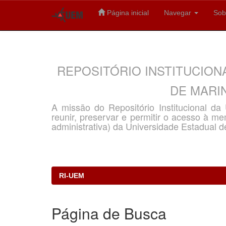
Página inicial
Navegar
Sob
Skip
navigation
REPOSITÓRIO INSTITUCION
DE MARIN
A missão do Repositório Institucional d
reunir, preservar e permitir o acesso à memó
administrativa) da Universidade Estadual d
RI-UEM
Página de Busca