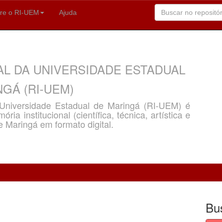
re o RI-UEM
Ajuda
AL DA UNIVERSIDADE ESTADUAL
GÁ (RI-UEM)
a Universidade Estadual de Maringá (RI-UEM) é
ria institucional (científica, técnica, artística e
e Maringá em formato digital.
Bu