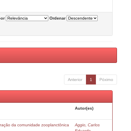
por
Ordenar
Anterior
1
Póximo
Autor(es)
turação da comunidade zooplanctônica
Aggio, Carlos
Eduardo