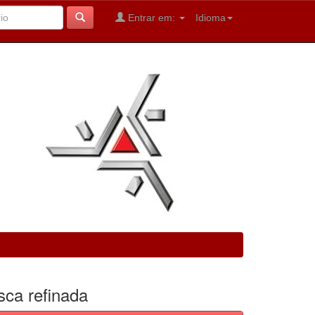
Entrar em:
Idioma
sca refinada