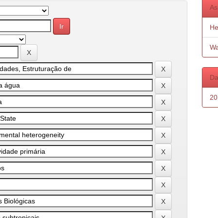
As
He
Wa
Da
20