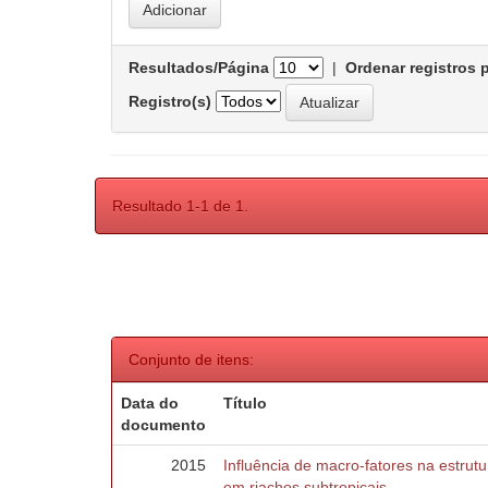
Resultados/Página
|
Ordenar registros 
Registro(s)
Resultado 1-1 de 1.
Conjunto de itens:
Data do
Título
documento
2015
Influência de macro-fatores na estru
em riachos subtropicais.