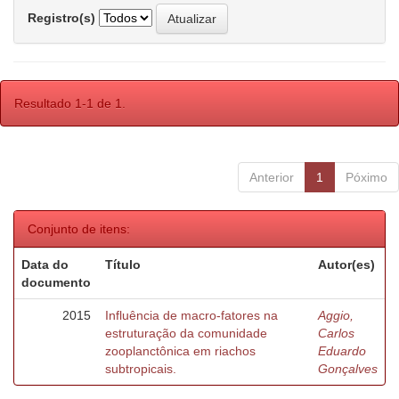
Registro(s)
Resultado 1-1 de 1.
Anterior
1
Póximo
Conjunto de itens:
Data do
Título
Autor(es)
documento
2015
Influência de macro-fatores na
Aggio,
estruturação da comunidade
Carlos
zooplanctônica em riachos
Eduardo
subtropicais.
Gonçalves