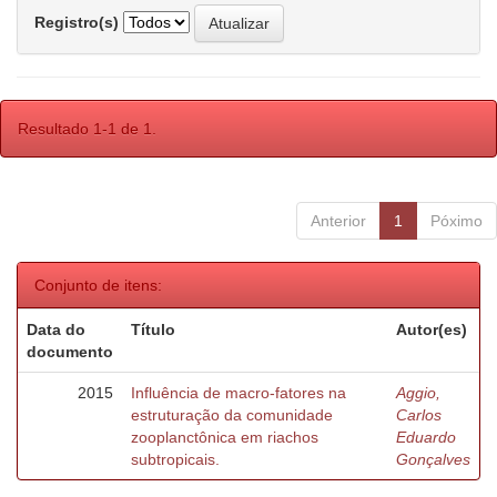
Registro(s)
Resultado 1-1 de 1.
Anterior
1
Póximo
Conjunto de itens:
Data do
Título
Autor(es)
documento
2015
Influência de macro-fatores na
Aggio,
estruturação da comunidade
Carlos
zooplanctônica em riachos
Eduardo
subtropicais.
Gonçalves