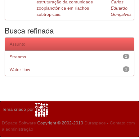
estruturação da comunidade
Carlos
zooplanctônica em riachos
Eduardo
subtropicais.
Gonçalves
Busca refinada
Assunto
Streams
1
Water flow
1
Tema criado por
DSpace Software
Copyright © 2002-2010
Duraspace
-
Contato com
a administração