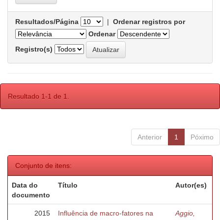
Resultados/Página
|
Ordenar registros por
Ordenar
Registro(s)
Resultado 1-1 de 1.
Anterior
1
Póximo
Conjunto de itens:
Data do
Título
Autor(es)
documento
2015
Influência de macro-fatores na
Aggio,