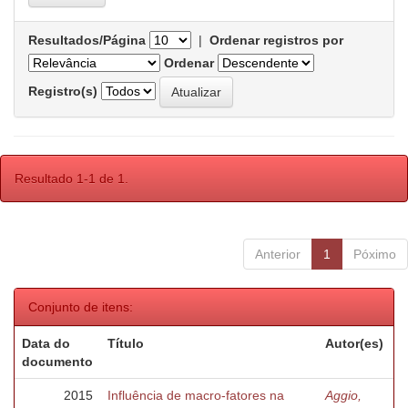
Resultados/Página
|
Ordenar registros por
Ordenar
Registro(s)
Resultado 1-1 de 1.
Anterior
1
Póximo
Conjunto de itens:
Data do
Título
Autor(es)
documento
2015
Influência de macro-fatores na
Aggio,