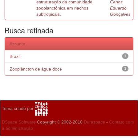
estruturação da comunidade
Carlos
zooplanctônica em riachos
Eduardo
subtropicais.
Gonçalves
Busca refinada
Assunto
Brazil.
1
Zooplâncton de água doce
1
Tema criado por
DSpace Software
Copyright © 2002-2010
Duraspace
-
Contato com
a administração