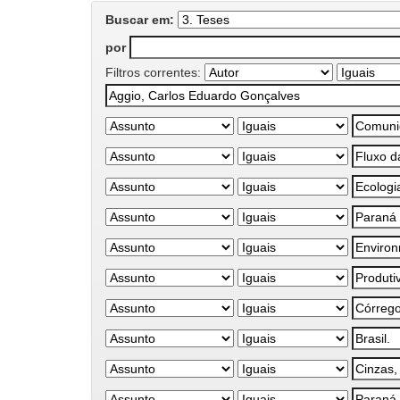
Buscar em:
por
Filtros correntes: