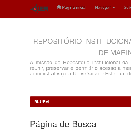
Página inicial
Navegar
Sob
Skip
navigation
REPOSITÓRIO INSTITUCION
DE MARIN
A missão do Repositório Institucional d
reunir, preservar e permitir o acesso à memó
administrativa) da Universidade Estadual d
RI-UEM
Página de Busca