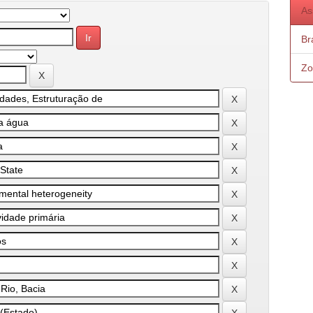
As
Bra
Zo