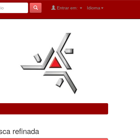
Entrar em:
Idioma
sca refinada