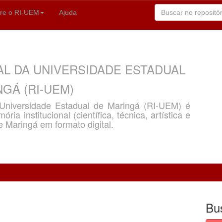
re o RI-UEM
Ajuda
AL DA UNIVERSIDADE ESTADUAL
GÁ (RI-UEM)
a Universidade Estadual de Maringá (RI-UEM) é
ria institucional (científica, técnica, artística e
e Maringá em formato digital.
Bu