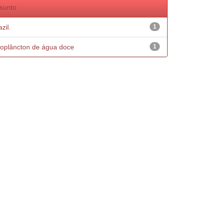
sunto
zil.
1
oplâncton de água doce
1