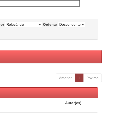
por
Ordenar
Anterior
1
Póximo
Autor(es)