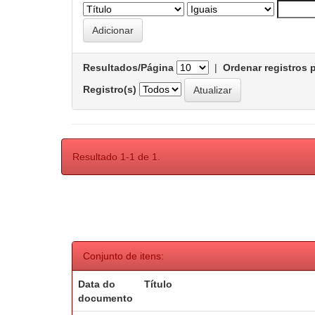
Resultados/Página
|
Ordenar registros 
Registro(s)
Resultado 1-1 de 1.
Conjunto de itens:
Data do
Título
documento