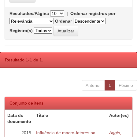
Resultados/Página
|
Ordenar registros por
Ordenar
Registro(s)
Resultado 1-1 de 1.
Anterior
1
Póximo
Conjunto de itens:
Data do
Título
Autor(es)
documento
2015
Influência de macro-fatores na
Aggio,