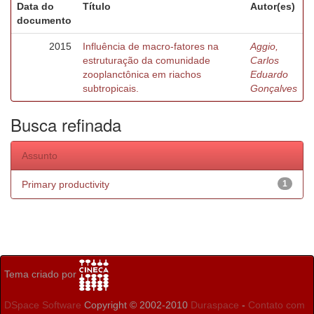
Data do
Título
Autor(es)
documento
2015
Influência de macro-fatores na
Aggio,
estruturação da comunidade
Carlos
zooplanctônica em riachos
Eduardo
subtropicais.
Gonçalves
Busca refinada
Assunto
Primary productivity
1
Tema criado por
DSpace Software
Copyright © 2002-2010
Duraspace
-
Contato com