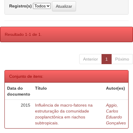
Registro(s)
Resultado 1-1 de 1.
Anterior
1
Póximo
Conjunto de itens:
Data do
Título
Autor(es)
documento
2015
Influência de macro-fatores na
Aggio,
estruturação da comunidade
Carlos
zooplanctônica em riachos
Eduardo
subtropicais.
Gonçalves