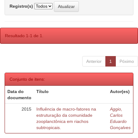
Registro(s)
Resultado 1-1 de 1.
Anterior
1
Póximo
Conjunto de itens:
Data do
Título
Autor(es)
documento
2015
Influência de macro-fatores na
Aggio,
estruturação da comunidade
Carlos
zooplanctônica em riachos
Eduardo
subtropicais.
Gonçalves