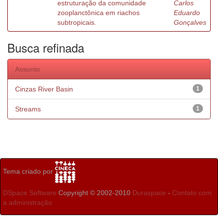
estruturação da comunidade
Carlos
zooplanctônica em riachos
Eduardo
subtropicais.
Gonçalves
Busca refinada
Assunto
Cinzas River Basin
1
Streams
1
Tema criado por
DSpace Software
Copyright © 2002-2010
Duraspace
-
Contato com
a administração