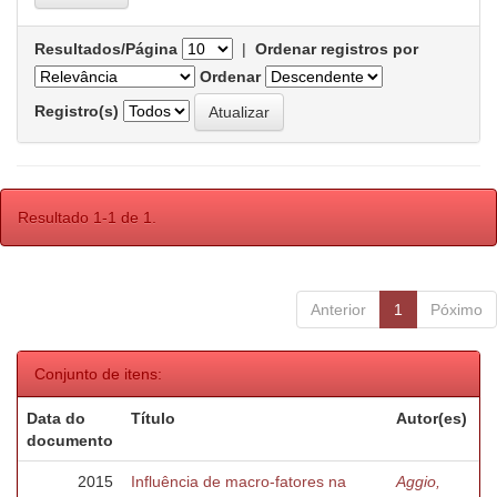
Resultados/Página
|
Ordenar registros por
Ordenar
Registro(s)
Resultado 1-1 de 1.
Anterior
1
Póximo
Conjunto de itens:
Data do
Título
Autor(es)
documento
2015
Influência de macro-fatores na
Aggio,