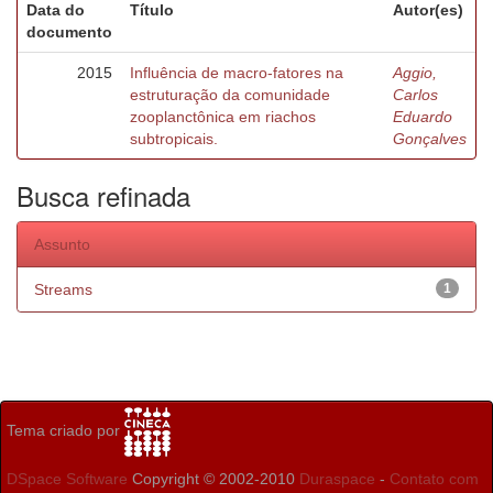
Data do
Título
Autor(es)
documento
2015
Influência de macro-fatores na
Aggio,
estruturação da comunidade
Carlos
zooplanctônica em riachos
Eduardo
subtropicais.
Gonçalves
Busca refinada
Assunto
Streams
1
Tema criado por
DSpace Software
Copyright © 2002-2010
Duraspace
-
Contato com